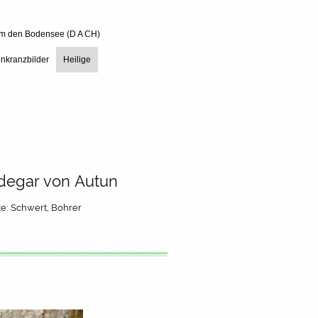
um den Bodensee (D A CH)
nkranzbilder
Heilige
degar von Autun
te: Schwert, Bohrer