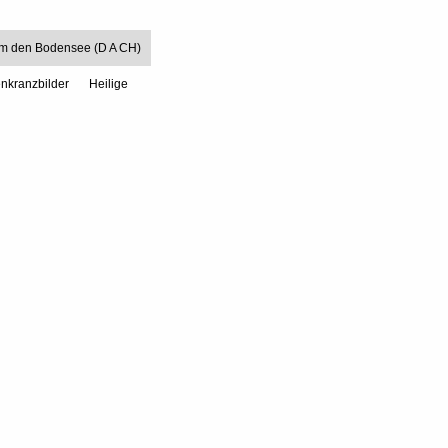
um den Bodensee (D A CH)
nkranzbilder
Heilige