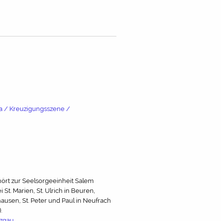
na / Kreuzigungsszene /
hört zur Seelsorgeeinheit Salem
St. Marien, St. Ulrich in Beuren,
usen, St. Peter und Paul in Neufrach
.
zgau.